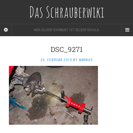
Das Schrauberwiki
WER SELBER SCHRAUBT IST SELBER SCHULD.
DSC_9271
23. FEBRUAR 2019
BY
MARKUS