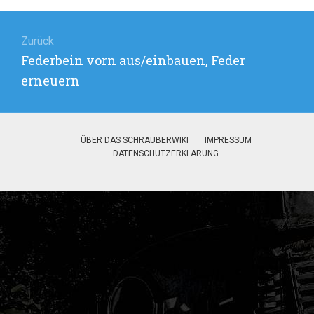
Beitragsnavigation
Zurück
Vorheriger
Federbein vorn aus/einbauen, Feder
Beitrag:
erneuern
ÜBER DAS SCHRAUBERWIKI
IMPRESSUM
DATENSCHUTZERKLÄRUNG