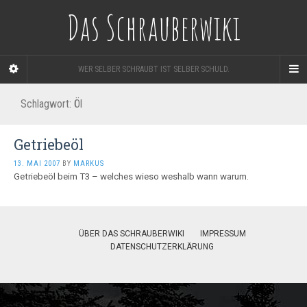
Das Schrauberwiki
WER SELBER SCHRAUBT IST SELBER SCHULD.
Schlagwort:
Öl
Getriebeöl
13. MAI 2007
BY
MARKUS
Getriebeöl beim T3 – welches wieso weshalb wann warum.
ÜBER DAS SCHRAUBERWIKI
IMPRESSUM
DATENSCHUTZERKLÄRUNG