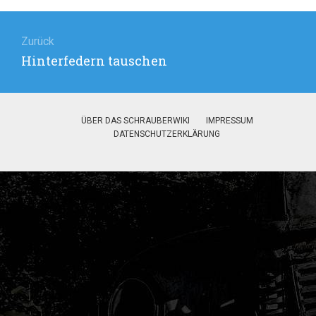
Beitragsnavigation
Zurück
Vorheriger
Hinterfedern tauschen
Beitrag:
ÜBER DAS SCHRAUBERWIKI
IMPRESSUM
DATENSCHUTZERKLÄRUNG