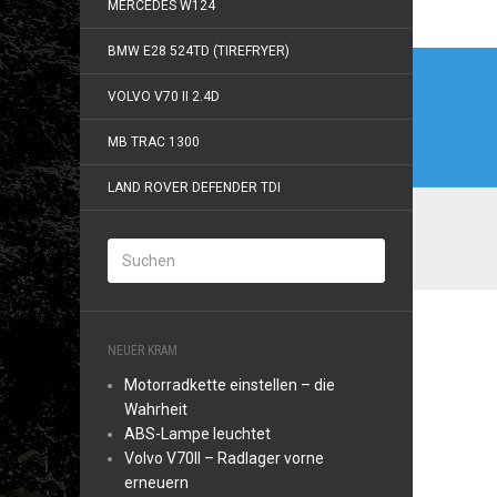
MERCEDES W124
BMW E28 524TD (TIREFRYER)
Beitr
VOLVO V70 II 2.4D
MB TRAC 1300
LAND ROVER DEFENDER TDI
NEUER KRAM
Motorradkette einstellen – die
Wahrheit
ABS-Lampe leuchtet
Volvo V70II – Radlager vorne
erneuern