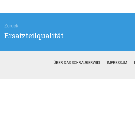
agsnavigation
Zurück
Vorheriger
Ersatzteilqualität
Beitrag:
ÜBER DAS SCHRAUBERWIKI
IMPRESSUM