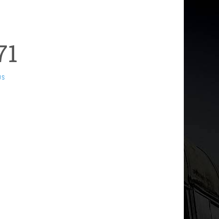
71
US