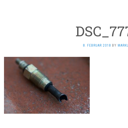
DSC_77
8. FEBRUAR 2018
BY
MARK