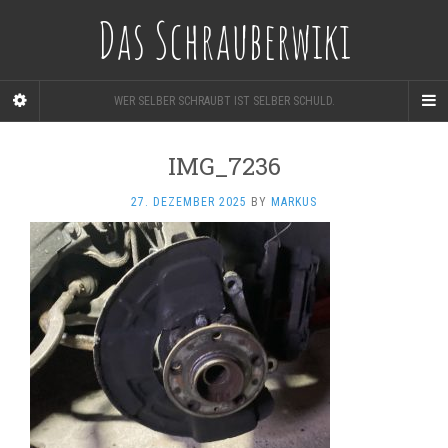
Das Schrauberwiki
WER SELBER SCHRAUBT IST SELBER SCHULD.
IMG_7236
27. DEZEMBER 2025
BY
MARKUS