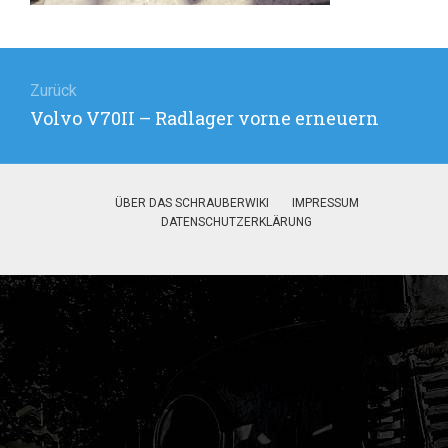
Beitragsnavigation
Zurück
Vorheriger
Volvo V70II – Radlager vorne erneuern
Beitrag:
ÜBER DAS SCHRAUBERWIKI
IMPRESSUM
DATENSCHUTZERKLÄRUNG