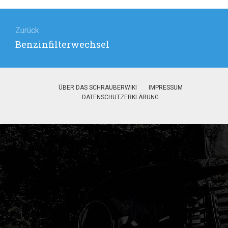
Beitragsnavigation
Zurück
Vorheriger
Benzinfilterwechsel
Beitrag:
ÜBER DAS SCHRAUBERWIKI
IMPRESSUM
DATENSCHUTZERKLÄRUNG