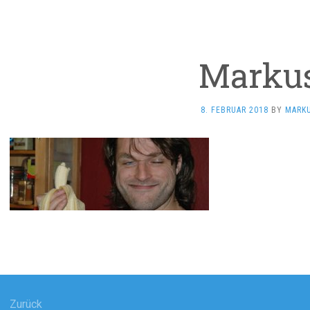
Marku
8. FEBRUAR 2018
BY
MARK
agsnavigation
Zurück