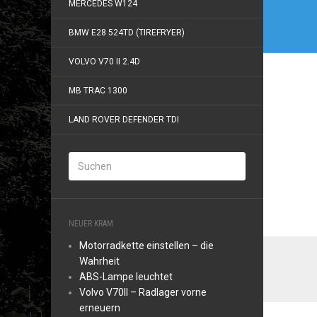
MERCEDES W124
BMW E28 524TD (TIREFRYER)
VOLVO V70 II 2.4D
MB TRAC 1300
LAND ROVER DEFENDER TDI
NEUER KRAM
Motorradkette einstellen – die
Wahrheit
ABS-Lampe leuchtet
Volvo V70II – Radlager vorne
erneuern