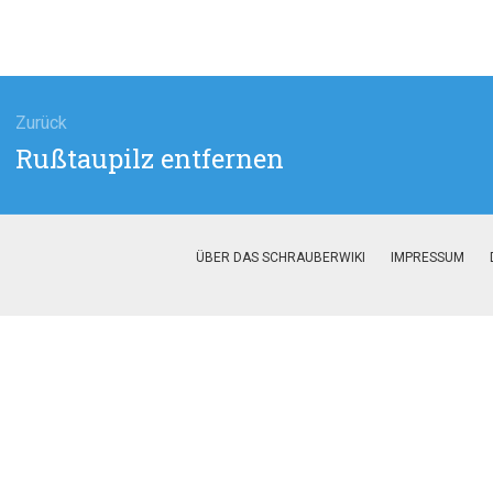
agsnavigation
Zurück
Vorheriger
Rußtaupilz entfernen
Beitrag:
ÜBER DAS SCHRAUBERWIKI
IMPRESSUM