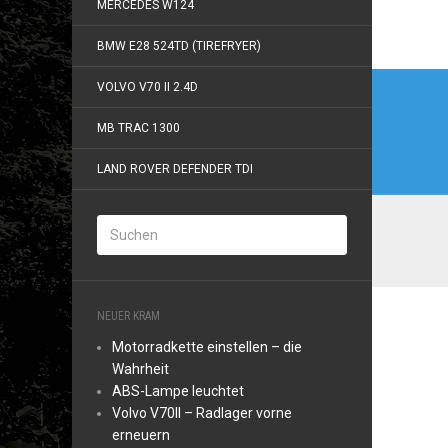
MERCEDES W124
BMW E28 524TD (TIREFRYER)
Beitr
VOLVO V70 II 2.4D
MB TRAC 1300
LAND ROVER DEFENDER TDI
NEUER KRAM
Motorradkette einstellen – die
Wahrheit
ABS-Lampe leuchtet
Volvo V70II – Radlager vorne
erneuern