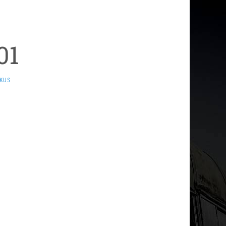
01
KUS